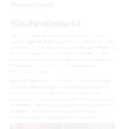
Waldweihnacht
in
Events
,
News
,
Projekte
Waldweihnacht
Für ein stimmungsvolles Firmenevent verwandelten wir eine
schlichte Lagerhalle in eine festlich dekorierte Weihnachtswelt.
Unter dem Titel
Waldweihnacht
entstand ein Indoor-Erlebnis, das
den Charme eines traditionellen Weihnachtsmarkts mit der
Atmosphäre eines winterlichen Waldes verband – komplett mit
Tannenbäumen, Lichterspielen und verschiedensten
Dekorationselementen.
Interaktive Highlights wie eine Eisstockschießbahn und eine
Schneeballwurfwand sorgten für Unterhaltung und Bewegung,
während liebevoll gestaltete Marktstände kulinarische
Köstlichkeiten und Geschenkideen boten. Die Kombination aus
durchdachtem Raumkonzept und starker Inszenierung machte
die Waldweihnacht zu einem unvergesslichen Abend – und zu
einem Eventformat, das jederzeit neu aufleben kann.