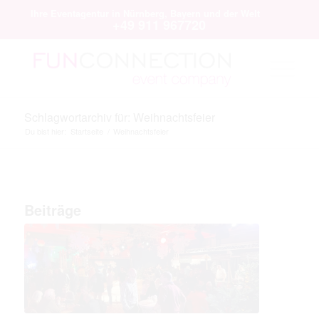
Ihre Eventagentur in Nürnberg, Bayern und der Welt
+49 911 967720
Schlagwortarchiv für: Weihnachtsfeier
Du bist hier:
Startseite
/
Weihnachtsfeier
Beiträge