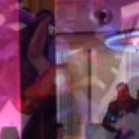
ERINN
S