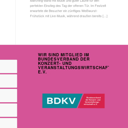
Marching-Band mit Musik und guter Laune für den
perfekten Einstieg des Tag der offenen Tür. Im Festzelt
erwartete die Besucher ein zünftiges Weißwurst-
Frühstück mit Live-Musik, während draußen bereits […]
WIR SIND MITGLIED IM
BUNDESVERBAND DER
KONZERT- UND
VERANSTALTUNGSWIRTSCHAFT
E.V.