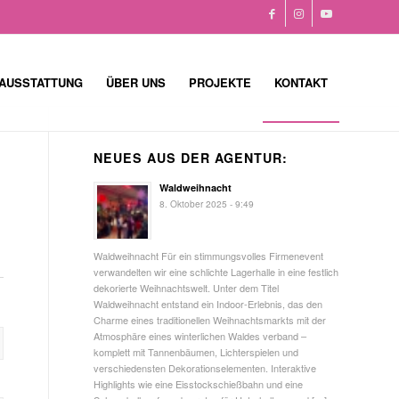
AUSSTATTUNG
ÜBER UNS
PROJEKTE
KONTAKT
NEUES AUS DER AGENTUR:
Waldweihnacht
8. Oktober 2025 - 9:49
Waldweihnacht Für ein stimmungsvolles Firmenevent
verwandelten wir eine schlichte Lagerhalle in eine festlich
dekorierte Weihnachtswelt. Unter dem Titel
Waldweihnacht entstand ein Indoor-Erlebnis, das den
Charme eines traditionellen Weihnachtsmarkts mit der
Atmosphäre eines winterlichen Waldes verband –
komplett mit Tannenbäumen, Lichterspielen und
verschiedensten Dekorationselementen. Interaktive
Highlights wie eine Eisstockschießbahn und eine