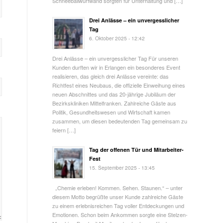
Schneeballwurfwand sorgten für Unterhaltung und […]
Drei Anlässe – ein unvergesslicher
Tag
6. Oktober 2025 - 12:42
Drei Anlässe – ein unvergesslicher Tag Für unseren
Kunden durften wir in Erlangen ein besonderes Event
realisieren, das gleich drei Anlässe vereinte: das
Richtfest eines Neubaus, die offizielle Einweihung eines
neuen Abschnittes und das 20-jährige Jubiläum der
Bezirkskliniken Mittelfranken. Zahlreiche Gäste aus
Politik, Gesundheitswesen und Wirtschaft kamen
zusammen, um diesen bedeutenden Tag gemeinsam zu
feiern […]
Tag der offenen Tür und Mitarbeiter-
Fest
15. September 2025 - 13:45
„Chemie erleben! Kommen. Sehen. Staunen.“ – unter
diesem Motto begrüßte unser Kunde zahlreiche Gäste
zu einem erlebnisreichen Tag voller Entdeckungen und
Emotionen. Schon beim Ankommen sorgte eine Stelzen-