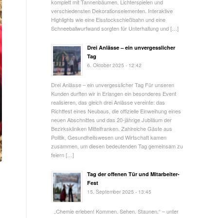
komplett mit Tannenbäumen, Lichterspielen und
verschiedensten Dekorationselementen. Interaktive
Highlights wie eine Eisstockschießbahn und eine
Schneeballwurfwand sorgten für Unterhaltung und […]
Drei Anlässe – ein unvergesslicher
Tag
6. Oktober 2025 - 12:42
Drei Anlässe – ein unvergesslicher Tag Für unseren
Kunden durften wir in Erlangen ein besonderes Event
realisieren, das gleich drei Anlässe vereinte: das
Richtfest eines Neubaus, die offizielle Einweihung eines
neuen Abschnittes und das 20-jährige Jubiläum der
Bezirkskliniken Mittelfranken. Zahlreiche Gäste aus
Politik, Gesundheitswesen und Wirtschaft kamen
zusammen, um diesen bedeutenden Tag gemeinsam zu
feiern […]
Tag der offenen Tür und Mitarbeiter-
Fest
15. September 2025 - 13:45
„Chemie erleben! Kommen. Sehen. Staunen.“ – unter