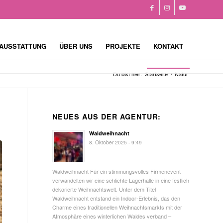
AUSSTATTUNG
ÜBER UNS
PROJEKTE
KONTAKT
Du bist hier:
Startseite
/
Natur
NEUES AUS DER AGENTUR:
Waldweihnacht
8. Oktober 2025 - 9:49
Waldweihnacht Für ein stimmungsvolles Firmenevent
verwandelten wir eine schlichte Lagerhalle in eine festlich
dekorierte Weihnachtswelt. Unter dem Titel
Waldweihnacht entstand ein Indoor-Erlebnis, das den
Charme eines traditionellen Weihnachtsmarkts mit der
Atmosphäre eines winterlichen Waldes verband –