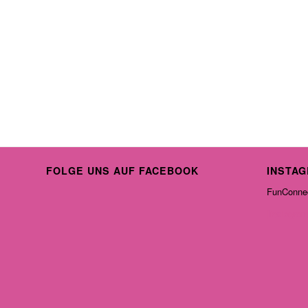
FOLGE UNS AUF FACEBOOK
INSTA
FunConnec
[instagram