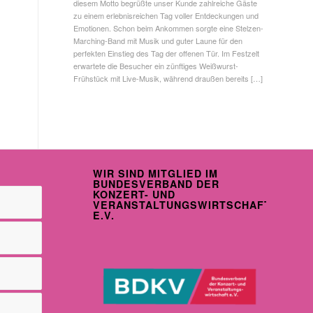
diesem Motto begrüßte unser Kunde zahlreiche Gäste
zu einem erlebnisreichen Tag voller Entdeckungen und
Emotionen. Schon beim Ankommen sorgte eine Stelzen-
Marching-Band mit Musik und guter Laune für den
perfekten Einstieg des Tag der offenen Tür. Im Festzelt
erwartete die Besucher ein zünftiges Weißwurst-
Frühstück mit Live-Musik, während draußen bereits […]
WIR SIND MITGLIED IM
BUNDESVERBAND DER
KONZERT- UND
VERANSTALTUNGSWIRTSCHAFT
E.V.