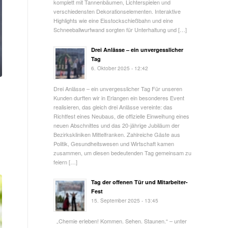
komplett mit Tannenbäumen, Lichterspielen und
verschiedensten Dekorationselementen. Interaktive
Highlights wie eine Eisstockschießbahn und eine
Schneeballwurfwand sorgten für Unterhaltung und […]
Drei Anlässe – ein unvergesslicher
Tag
6. Oktober 2025 - 12:42
Drei Anlässe – ein unvergesslicher Tag Für unseren
Kunden durften wir in Erlangen ein besonderes Event
realisieren, das gleich drei Anlässe vereinte: das
Richtfest eines Neubaus, die offizielle Einweihung eines
neuen Abschnittes und das 20-jährige Jubiläum der
Bezirkskliniken Mittelfranken. Zahlreiche Gäste aus
Politik, Gesundheitswesen und Wirtschaft kamen
zusammen, um diesen bedeutenden Tag gemeinsam zu
feiern […]
Tag der offenen Tür und Mitarbeiter-
Fest
15. September 2025 - 13:45
„Chemie erleben! Kommen. Sehen. Staunen.“ – unter