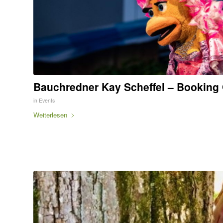
Bauchredner Kay Scheffel – Booking 
in
Events
Weiterlesen