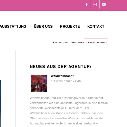
AUSSTATTUNG
ÜBER UNS
PROJEKTE
KONTAKT
Du bist hier:
Startseite
/
Entertainment
NEUES AUS DER AGENTUR:
Waldweihnacht
8. Oktober 2025 - 9:49
Waldweihnacht Für ein stimmungsvolles Firmenevent
verwandelten wir eine schlichte Lagerhalle in eine festlich
dekorierte Weihnachtswelt. Unter dem Titel
Waldweihnacht entstand ein Indoor-Erlebnis, das den
Charme eines traditionellen Weihnachtsmarkts mit der
Atmosphäre eines winterlichen Waldes verband –