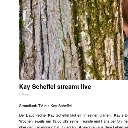
Kay Scheffel streamt live
in
News
Strandkorb TV mit Kay Scheffel.
Der Bauchredner Kay Scheffel lädt ein in seinen Garten. Kay´s Be
Wochen jeweils um 18.00 Uhr seine Freunde und Fans per Online-
über den Facebook-Chat. Er erzählt Anekdoten aus dem Leben se